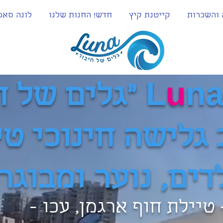
 והשכרות
קייטנת קיץ
חדש! החנות שלנו
לונה סאפ
na
u
L
"גלים של ח
גלישה חינוכי טי
דים, נוער ומבוגר
טיילת חוף ארגמן, עכו -