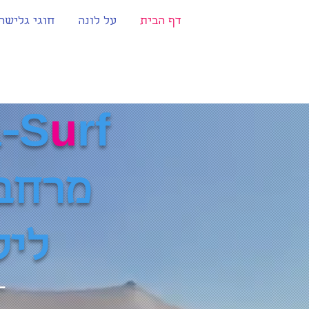
דף הבית
על לונה
חוגי גלישה
-S
u
rf
מרחב 
ליל
- 