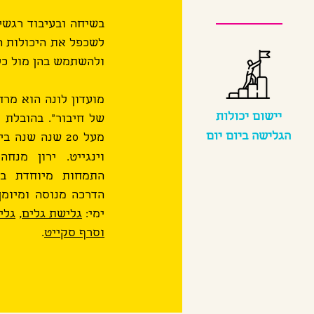
בשיחה ובעיבוד רגשי
לשכפל את היכולות הא
ולהשתמש בהן מול כל
מועדון לונה הוא מרח
יישום יכולות
של חיבור". בהובלת י
הגלישה ביום יום
מעל 20 שנה שנ
וינגייט. ירון מנ
התמחות מיוחדת ביל
הדרכה מנוסה ומיומן 
ימי:
גלישת גלים,
גלי
וסרף סקייט
.